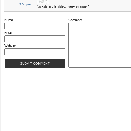
9:55 pm
No kids in this video…very strange :\
Nume
Comment
Email
Website