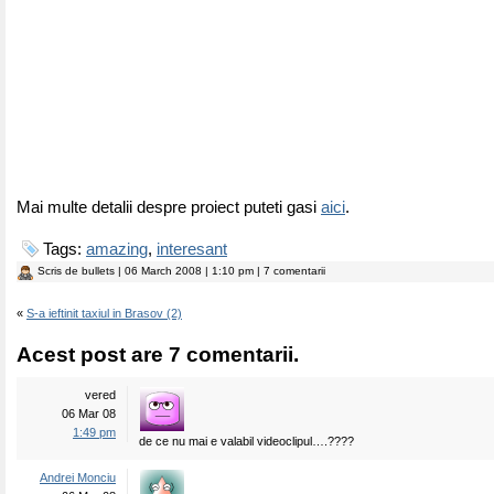
Mai multe detalii despre proiect puteti gasi
aici
.
Tags:
amazing
,
interesant
Scris de
bullets
| 06 March 2008 | 1:10 pm | 7 comentarii
«
S-a ieftinit taxiul in Brasov (2)
Acest post are 7 comentarii.
vered
06 Mar 08
1:49 pm
de ce nu mai e valabil videoclipul….????
Andrei Monciu