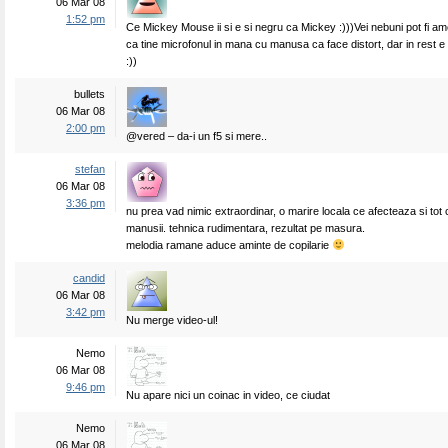
06 Mar 08
1:52 pm
Ce Mickey Mouse ii si e si negru ca Mickey :)))Vei nebuni pot fi ame
ca tine microfonul in mana cu manusa ca face distort, dar in rest e f
:))
bullets
06 Mar 08
2:00 pm
@vered – da-i un f5 si mere..
stefan
06 Mar 08
3:36 pm
nu prea vad nimic extraordinar, o marire locala ce afecteaza si tot ce
manusii. tehnica rudimentara, rezultat pe masura.
melodia ramane aduce aminte de copilarie
candid
06 Mar 08
3:42 pm
Nu merge video-ul!
Nemo
06 Mar 08
9:46 pm
Nu apare nici un coinac in video, ce ciudat
Nemo
06 Mar 08