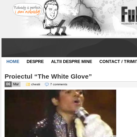
HOME
DESPRE
ALTII DESPRE MINE
CONTACT / TRIMI
Proiectul “The White Glove”
06
Mar
chestii
7 comments