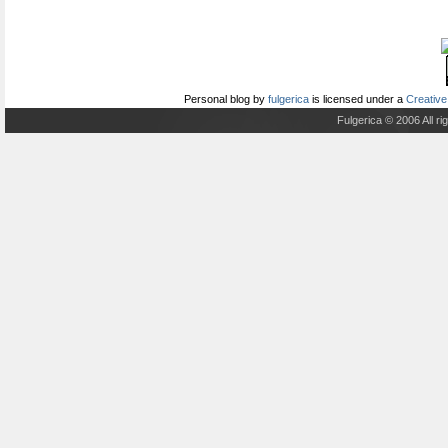
Personal blog
by
fulgerica
is licensed under a
Creative
Fulgerica © 2006 All r