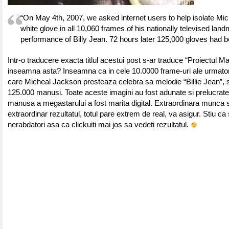
“On May 4th, 2007, we asked internet users to help isolate Mi
white glove in all 10,060 frames of his nationally televised lan
performance of Billy Jean. 72 hours later 125,000 gloves had b
Intr-o traducere exacta titlul acestui post s-ar traduce “Proiectul M
inseamna asta? Inseamna ca in cele 10.0000 frame-uri ale urmatoru
care Micheal Jackson presteaza celebra sa melodie “Billie Jean”, s
125.000 manusi. Toate aceste imagini au fost adunate si prelucrate
manusa a megastarului a fost marita digital. Extraordinara munca si
extraordinar rezultatul, totul pare extrem de real, va asigur. Stiu ca 
nerabdatori asa ca clickuiti mai jos sa vedeti rezultatul.