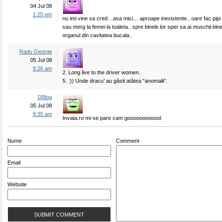
04 Jul 08
1:25 pm
nu imi vine sa cred…asa mici… aproape inexistente.. oare fac pipi 
sau merg la femei la toaleta.. spre binele lor sper sa ai muschii bine
organul din cavitatea bucala..
Radu George
05 Jul 08
9:26 am
2. Long live to the driver women.
5. :)) Unde dracu’ au găsit atâtea “anomalii”.
DBlog
05 Jul 08
9:35 am
Invata.ro mi-se pare cam goooooooooool
Nume
Comment
Email
Website