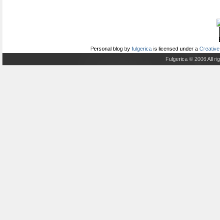
Personal blog
by
fulgerica
is licensed under a
Creative
Fulgerica © 2006 All r