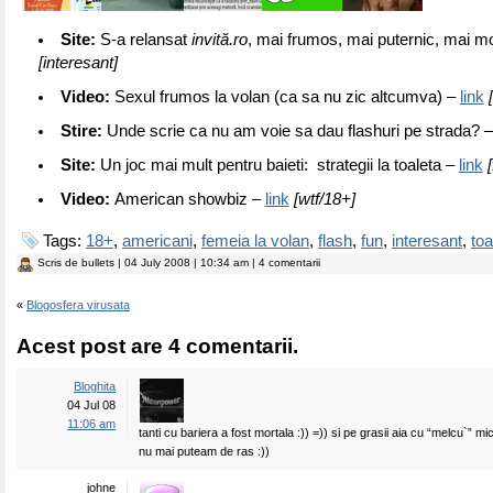
Site:
S-a relansat
invită.ro
, mai frumos, mai puternic, mai m
[interesant]
Video:
Sexul frumos la volan (ca sa nu zic altcumva) –
link
Stire:
Unde scrie ca nu am voie sa dau flashuri pe strada? 
Site:
Un joc mai mult pentru baieti: strategii la toaleta –
link
Video:
American showbiz –
link
[wtf/18+]
Tags:
18+
,
americani
,
femeia la volan
,
flash
,
fun
,
interesant
,
toa
Scris de
bullets
| 04 July 2008 | 10:34 am | 4 comentarii
«
Blogosfera virusata
Acest post are 4 comentarii.
Bloghita
04 Jul 08
11:06 am
tanti cu bariera a fost mortala :)) =)) si pe grasii aia cu “melcu`” mi
nu mai puteam de ras :))
johne