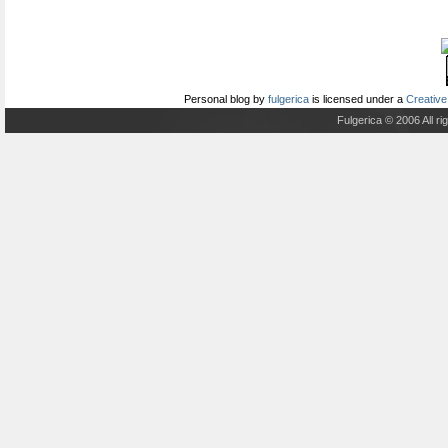
Personal blog
by
fulgerica
is licensed under a
Creative
Fulgerica © 2006 All r