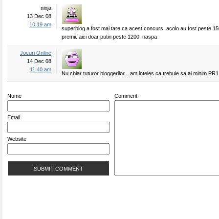
ninja
13 Dec 08
10:19 am
superblog a fost mai tare ca acest concurs. acolo au fost peste 1
premii. aici doar putin peste 1200. naspa
Jocuri Online
14 Dec 08
11:40 am
Nu chiar tuturor bloggerilor…am inteles ca trebuie sa ai minim PR1
Nume
Comment
Email
Website