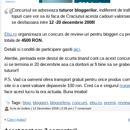
Concursul se adreseaza
tuturor bloggerilor
, indiferent de tra
topuri care vor sa isi faca de Craciunul acesta cadouri valoro
se desfasoara intre
12 -20 decembrie 2008!
Ebu.ro
organizeaza un concurs de review-uri pentru bloggeri cu pre
totala de
4500 RON
.
Detalii si conditii de participare gasiti
aici
.
Atentie, perioada este destul de scurta tinand cont ca acest concu
si se termina in 20 decembrie asa ca doritorii ar fi bine sa se gr
tuturor!!
P.S. Vad ca oamenii ofera transport gratuit pentru orice produs c
site si a careii valoare depaseste 100 ron. Cred ca e singurul
magaz
face acest lucru la ora actuala. Buna treaba!
Tags:
blog
,
bloggeri
,
blogosfera
,
concurs
,
ebu.ro
,
premii
,
revie
Scris de
bullets
| 12 December 2008 | 2:39 pm | 7 comentarii
«
Care-i graba?
A