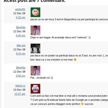
Acest post are 7 comentarii.
andrei91
12 Dec 08
6:32 pm
pacat ca nu am inca 3 luni in blogosfera sa pot participa la concurs
Bloghita
12 Dec 08
6:45 pm
Deja m-am bagat. Ai avantaje daca esti “veteran” :))
little dot
12 Dec 08
9:42 pm
pai daca nu se poate sa participi daca nu ai 3 luni, nu are rost :(,
luni. lasa ca o sa crestem si noi mari
Bloghita
12 Dec 08
9:58 pm
Pai…evoluati voi :))
ValsiS.ro
13 Dec 08
12:07 am
Cum poti sa faci cel mai bine si mai util o reclama unui produs(site-
? Cum poti sa fii indexat foarte bine de Google pe o anumita categ
ca un concurs pentru bloggeri este perfect
succes