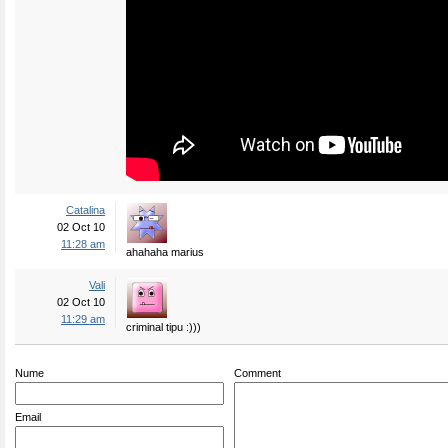
Catalina
02 Oct 10
11:28 am
ahahaha marius
Vali
02 Oct 10
11:29 am
criminal tipu :)))
Nume
Comment
Email