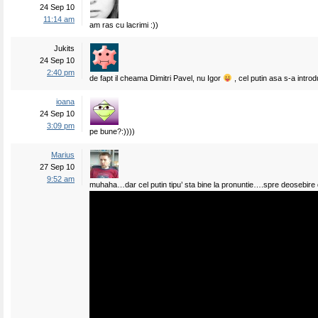
24 Sep 10
11:14 am
am ras cu lacrimi :))
Jukits
24 Sep 10
2:40 pm
de fapt il cheama Dimitri Pavel, nu Igor
, cel putin asa s-a intro
ioana
24 Sep 10
3:09 pm
pe bune?:))))
Marius
27 Sep 10
9:52 am
muhaha…dar cel putin tipu’ sta bine la pronuntie….spre deosebire 