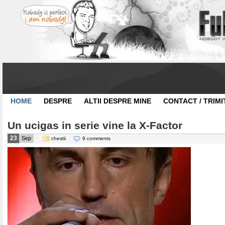
HOME
DESPRE
ALTII DESPRE MINE
CONTACT / TRIMI
Un ucigas in serie vine la X-Factor
23
Sep
chestii
9 comments