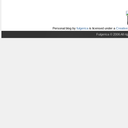
Personal blog
by
fulgerica
is licensed under a
Creative
Fulgerica © 2006 All r