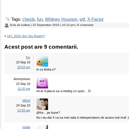
Tags:
chestii
,
fun
,
Whitney Houston
,
wtf
,
X-Factor
Scris de
bullets
| 23 September 2010 | 10:13 pm | 9 comentarii
«
UFL 2010: Are You Ready?
Acest post are 9 comentarii.
friv
23 Sep 10
10:53 pm
In ce limba e?
Anonymous
23 Sep 10
11:02 pm
mi-ar fi placut sa si inteleg ce spun…:D
M0n0
24 Sep 10
12:58 am
@friv…pe bune?
Nu i-au dat X ca sa mai rada si telespectatoru de acasa mai mult :)
mada