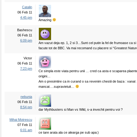
Catalin
06 Feb 11
4:45 pm
Amazing
Bashescu
06 Feb 11
6:09 pm
Am vazut deja ep. 1, 2 si 3…Sunt cel putin la fel de frumoase ca si 
facute tot de BBC. Va mai recomand cu placere si “Greatest Natur
Victor
06 Feb 11
7:23 pm
Ce simpla este viata pentru unii … cred ca asta e scaparea plaent
origini…
Am o presimtire ca in curand o sa revenim chestii de baza : vanat
mancat….supravietuit…
nebunia
06 Feb 11
8:54 pm
dar Mythbusters si Man vs Wild, s-a invechit pentru voi ?
Mihai Motrescu
07 Feb 11
6:01 am
ce tare arata ala ce alearga pe sub apa:)