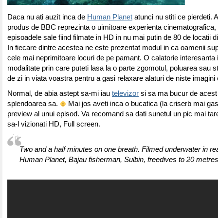
Daca nu ati auzit inca de
Human Planet
atunci nu stiti ce pierdeti. 
produs de BBC reprezinta o uimitoare experienta cinematografica, 
episoadele sale fiind filmate in HD in nu mai putin de 80 de locatii di
In fiecare dintre acestea ne este prezentat modul in ca oamenii sup
cele mai neprimitoare locuri de pe pamant. O calatorie interesanta i
modalitate prin care puteti lasa la o parte zgomotul, poluarea sau s
de zi in viata voastra pentru a gasi relaxare alaturi de niste imagini
Normal, de abia astept sa-mi iau
televizor
si sa ma bucur de acest s
splendoarea sa.
Mai jos aveti inca o bucatica (la criserb mai gas
preview al unui episod. Va recomand sa dati sunetul un pic mai tar
sa-l vizionati HD, Full screen.
Two and a half minutes on one breath. Filmed underwater in rea
Human Planet, Bajau fisherman, Sulbin, freedives to 20 metres 