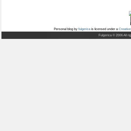
Personal blog
by
fulgerica
is licensed under a
Creative
Fulgerica © 2006 All r