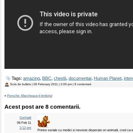
Tags:
amazing
,
BBC
,
chestii
,
documentar
,
Human Planet
,
inte
Scris de
bullets
| 06 February 2011 | 2:00 pm | 8 comentarii
«
Porsche: Marcheaza-ti teritoriul
Acest post are 8 comentarii.
Gerhald
06 Feb 11
2:12 pm
Printre seriale cu medici si neveste disperate ori animatii, cred ca 