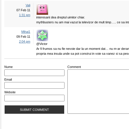
Vali
07 Feb 11
1:31 pm
interesant dea dreptul uimitor chiar.
mythbusters nu am mai vazut la televizor de mult timp….. ce sa in
Mihai1
09 Feb 11
2:04 pm
@Victor
Ar fi frumos sa nu fie nevoie dar la un moment dat… nu m-ar dera
propria mea insula unde sa pot construi in voie sa vanez si sa pes
Nume
Comment
Email
Website