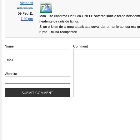
Viteza si
Adrenalina
09 Feb 11
Mda…se confirma lucrul ca UNELE soferite sunt la fel de neindema
7:40 pm
neatente ca cele de la noi.
Si un prieten de al meu a patit asa ceva, dar urmarile au fost mai 
rupte + multa recuperare.
Nume
Comment
Email
Website