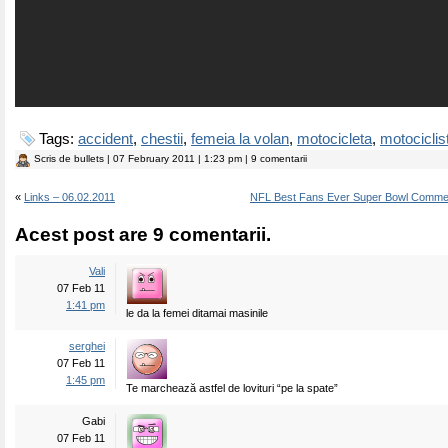
Tags:
accident
,
chestii
,
femeia la volan
,
motocicleta
,
motociclis
Scris de
bullets
| 07 February 2011 | 1:23 pm | 9 comentarii
«
Links – 06.02.2011
NFL Best Fans Ever Super Bowl Commerc
Acest post are 9 comentarii.
Vali
07 Feb 11
1:41 pm
le da la femei ditamai masinile
serghei
07 Feb 11
1:45 pm
Te marchează astfel de lovituri “pe la spate”
Gabi
07 Feb 11