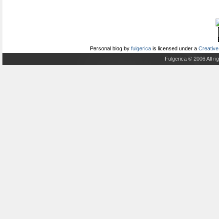
Personal blog
by
fulgerica
is licensed under a
Creative
Fulgerica © 2006 All r