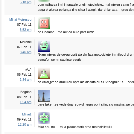
5:18 pm
cum naiba sa intri in spatele unei motociclete.. mai inteleg sa nu fi
baga ei aiurea pe langa tine si sa ii atingi.. dar chiar asa… greu de 
Mihai Motrescu
07 Feb 11
6:52 pm
oh Doamne…ma mir ca nu a patit nimic
Motonel
07 Feb 11
8:46 pm
N-am inteles de ce-au oprit aia din fata motocicletei in mijlocul dru
semafor, semn sau intersectie…
rAz^
08 Feb 11
1:34 am
da chiar,ptr ce dracu au oprit aia din fata cu SUV negru? :-s….ori
Bogdan
08 Feb 11
1:54 pm
pare fake…se vede doar suv-ul negru oprit si inca o masina..pe ba
Mihai1
09 Feb 11
12:20 am
fake sau nu … mi-a placut aterizarea motociclistului.