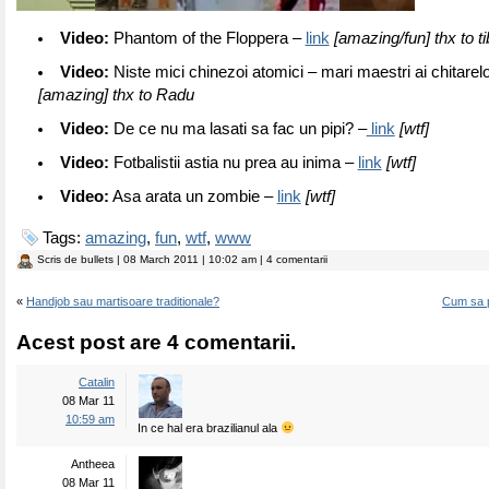
Video:
Phantom of the Floppera –
link
[amazing/fun] thx to ti
Video:
Niste mici chinezoi atomici – mari maestri ai chitarel
[amazing] thx to Radu
Video:
De ce nu ma lasati sa fac un pipi? –
link
[wtf]
Video:
Fotbalistii astia nu prea au inima –
link
[wtf]
Video:
Asa arata un zombie –
link
[wtf]
Tags:
amazing
,
fun
,
wtf
,
www
Scris de
bullets
| 08 March 2011 | 10:02 am | 4 comentarii
«
Handjob sau martisoare traditionale?
Cum sa p
Acest post are 4 comentarii.
Catalin
08 Mar 11
10:59 am
In ce hal era brazilianul ala
Antheea
08 Mar 11