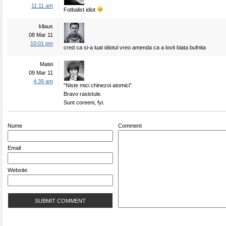
11:11 am
Fotbalist idiot
kllaus
08 Mar 11
10:01 pm
cred ca si-a luat idiotul vreo amenda ca a lovit biata bufnita
Matei
09 Mar 11
4:39 am
“Niste mici chinezoi atomici”
Bravo rasistule.
Sunt coreeni, fyi.
Nume
Comment
Email
Website