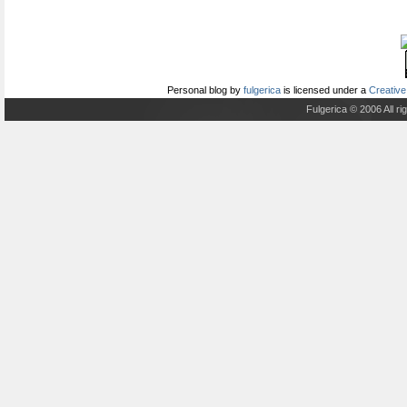
Personal blog
by
fulgerica
is licensed under a
Creative
Fulgerica © 2006 All r