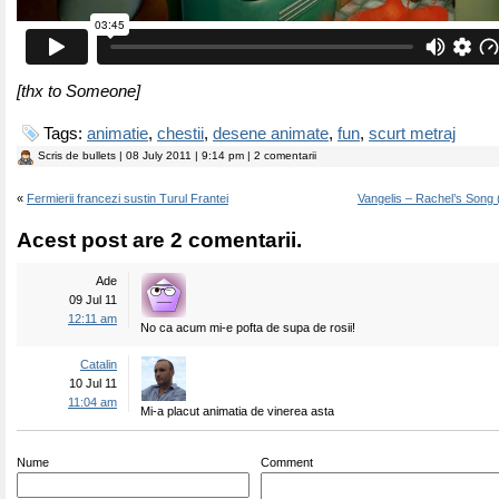
[thx to Someone]
Tags:
animatie
,
chestii
,
desene animate
,
fun
,
scurt metraj
Scris de
bullets
| 08 July 2011 | 9:14 pm | 2 comentarii
«
Fermierii francezi sustin Turul Frantei
Vangelis – Rachel’s Song
Acest post are 2 comentarii.
Ade
09 Jul 11
12:11 am
No ca acum mi-e pofta de supa de rosii!
Catalin
10 Jul 11
11:04 am
Mi-a placut animatia de vinerea asta
Nume
Comment