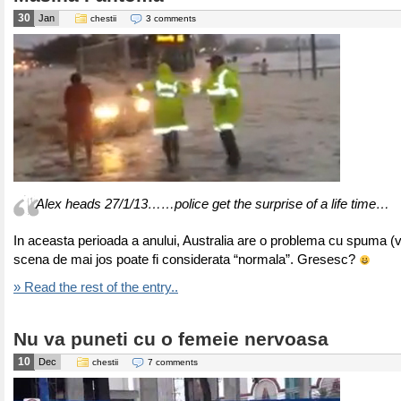
30
Jan
chestii
3 comments
Alex heads 27/1/13……police get the surprise of a life time…
In aceasta perioada a anului, Australia are o problema cu spuma (
scena de mai jos poate fi considerata “normala”. Gresesc?
» Read the rest of the entry..
Nu va puneti cu o femeie nervoasa
10
Dec
chestii
7 comments