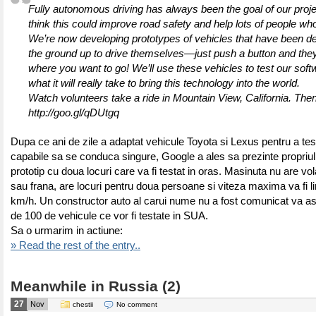
Fully autonomous driving has always been the goal of our proj
think this could improve road safety and help lots of people who
We’re now developing prototypes of vehicles that have been d
the ground up to drive themselves—just push a button and they’
where you want to go! We’ll use these vehicles to test our soft
what it will really take to bring this technology into the world.
Watch volunteers take a ride in Mountain View, California. The
http://goo.gl/qDUtgq
Dupa ce ani de zile a adaptat vehicule Toyota si Lexus pentru a tes
capabile sa se conduca singure, Google a ales sa prezinte propriu
prototip cu doua locuri care va fi testat in oras. Masinuta nu are vo
sau frana, are locuri pentru doua persoane si viteza maxima va fi li
km/h. Un constructor auto al carui nume nu a fost comunicat va as
de 100 de vehicule ce vor fi testate in SUA.
Sa o urmarim in actiune:
» Read the rest of the entry..
Meanwhile in Russia (2)
27
Nov
chestii
No comment