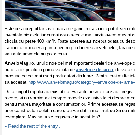
Este de-a dreptul fantastic daca ne gandim ca la inceputul secolul
inventata bicicleta iar numai doua secole mai tarziu avem masini
circula cu peste 400 km/h. Toate acestea au inceput odata cu des
cauciucului, materia prima pentru producerea anvelopelor, fara de c
sau autoturismele nu pot circula .
AnveloMag.ro
, unul dintre cei mai importanti dealeri de anvelope
pune la dispozitie o gama variata de
anvelope de iarna
, de vara s
produse de cei mai mari producatori din lume. Pentru mai multe info
sa accesati
http://www.anvelomag.ro/category–anvelope-de-iarna–
De-a lungul timpului au existat cateva autoturisme care au inregist
record, si nu vorbim aici despre modele exclusiviste ci despre mo
pentru marea majoritate a consumatorilor. Printre acestea se reg
unor constructori celebri care s-au vandut in mai mult de 35 de mil
exemplare. Masina ta se regaseste in acest top?
» Read the rest of the entry..