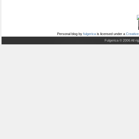
Personal blog
by
fulgerica
is licensed under a
Creative
Fulgerica © 2006 All r