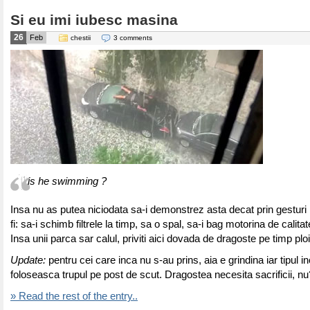
Si eu imi iubesc masina
26
Feb
chestii
3 comments
is he swimming ?
Insa nu as putea niciodata sa-i demonstrez asta decat prin gestur
fi: sa-i schimb filtrele la timp, sa o spal, sa-i bag motorina de calitat
Insa unii parca sar calul, priviti aici dovada de dragoste pe timp plo
Update:
pentru cei care inca nu s-au prins, aia e grindina iar tipul i
foloseasca trupul pe post de scut. Dragostea necesita sacrificii, nu
» Read the rest of the entry..