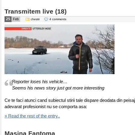
Transmitem live (18)
25
Feb
chestii
4 comments
Reporter loses his vehicle…
Seems his news story just got more interesting
Ce te faci atunci cand subiectul stirii tale dispare deodata din peisa
adevarat profesionist nu se comporta asa:
» Read the rest of the entry..
Masina Fantoma