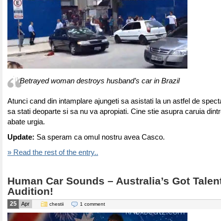
Betrayed woman destroys husband’s car in Brazil
Atunci cand din intamplare ajungeti sa asistati la un astfel de spect
sa stati deoparte si sa nu va apropiati. Cine stie asupra caruia dint
abate urgia.
Update:
Sa speram ca omul nostru avea Casco.
» Read the rest of the entry..
Human Car Sounds – Australia’s Got Talen
Audition!
25
Apr
chestii
1 comment