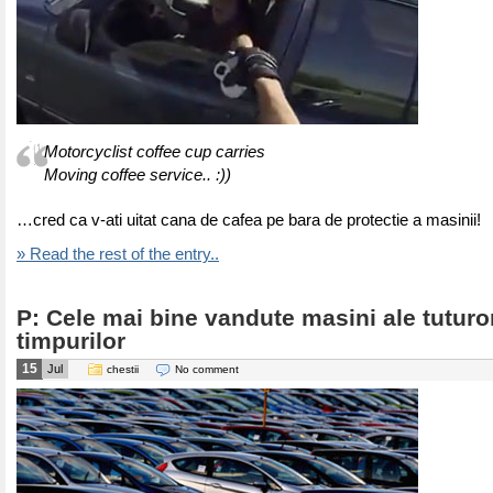
Motorcyclist coffee cup carries
Moving coffee service.. :))
…cred ca v-ati uitat cana de cafea pe bara de protectie a masinii!
» Read the rest of the entry..
P: Cele mai bine vandute masini ale tuturo
timpurilor
15
Jul
chestii
No comment