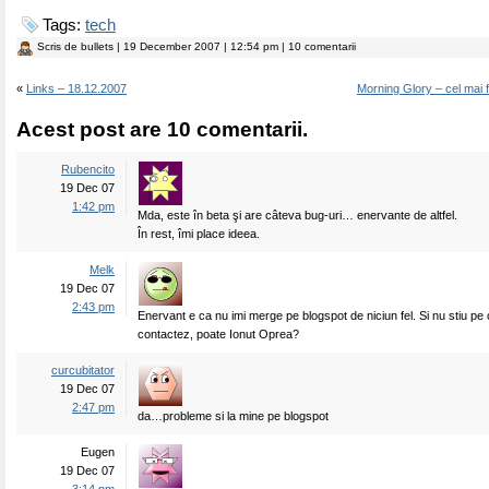
Tags:
tech
Scris de
bullets
| 19 December 2007 | 12:54 pm | 10 comentarii
«
Links – 18.12.2007
Morning Glory – cel mai 
Acest post are 10 comentarii.
Rubencito
19 Dec 07
1:42 pm
Mda, este în beta şi are câteva bug-uri… enervante de altfel.
În rest, îmi place ideea.
Melk
19 Dec 07
2:43 pm
Enervant e ca nu imi merge pe blogspot de niciun fel. Si nu stiu pe 
contactez, poate Ionut Oprea?
curcubitator
19 Dec 07
2:47 pm
da…probleme si la mine pe blogspot
Eugen
19 Dec 07