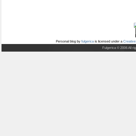
Personal blog
by
fulgerica
is licensed under a
Creative
Fulgerica © 2006 All r