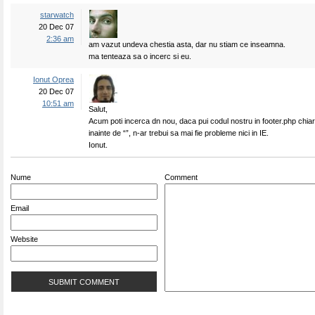
starwatch
20 Dec 07
2:36 am
am vazut undeva chestia asta, dar nu stiam ce inseamna.
ma tenteaza sa o incerc si eu.
Ionut Oprea
20 Dec 07
10:51 am
Salut,
Acum poti incerca dn nou, daca pui codul nostru in footer.php chiar 
inainte de “”, n-ar trebui sa mai fie probleme nici in IE.
Ionut.
Nume
Comment
Email
Website