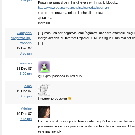
3:14 pm
Poate ma ajuta si pe mine cineva sa-mi inscriu blogul…
http://www.cepanameatotnuintelegicafacispam.ro
va rog…nu prea ma pricep la chestii d-astea..
ajutati-ma…
merciiiiiiii
Campania
[…] vreau sa par negativist sau îngâmfat, dar spre exemplu, blogul 
blogbrowsing |
merge deschis cu Internet Explorer 7. Nu e singurul, am mai dat de 
hwpedia
[…]
19 Dec 07
3:26 pm
wassup
19 Dec 07
3:29 pm
@Eugen: pasarica mutati cuibu.
coco
19 Dec 07
8:56 pm
intoarce-te pe ablog
Adeline
19 Dec 07
9:18 pm
Este in beta deci mai poate fi imbunatati, right? Eu n-am intalnit nici
probleme dar se prea poate sa fie datorat faptului ca folosesc Mozi
este mai friendly.