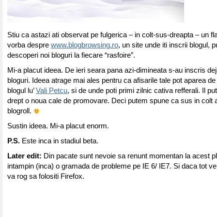
Stiu ca astazi ati observat pe fulgerica – in colt-sus-dreapta – un f
vorba despre
www.blogbrowsing.ro
, un site unde iti inscrii blogul, 
descoperi noi bloguri la fiecare “rasfoire”.
Mi-a placut ideea. De ieri seara pana azi-dimineata s-au inscris de
bloguri. Ideea atrage mai ales pentru ca afisarile tale pot aparea 
blogul lu’
Vali Petcu
, si de unde poti primi zilnic cativa refferali. Il 
drept o noua cale de promovare. Deci putem spune ca sus in colt
blogroll.
Sustin ideea. Mi-a placut enorm.
P.S.
Este inca in stadiul beta.
Later edit:
Din pacate sunt nevoie sa renunt momentan la acest p
intampin (inca) o gramada de probleme pe IE 6/ IE7. Si daca tot v
va rog sa folositi Firefox.