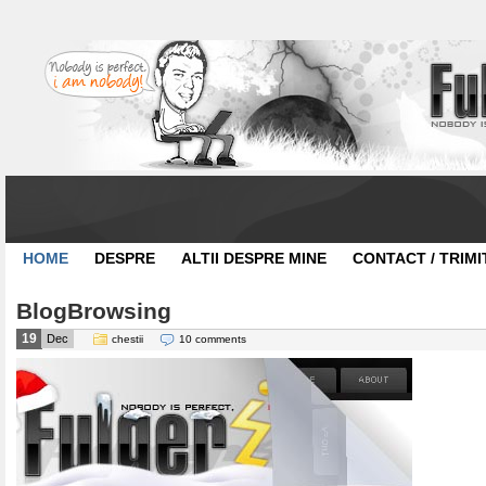
HOME
DESPRE
ALTII DESPRE MINE
CONTACT / TRIMI
BlogBrowsing
19
Dec
chestii
10 comments