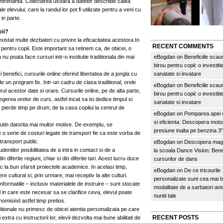
antrenanta. Colectarea usoara a datelor deschide calea
e elevului, care la randul lor pot fi utilizate pentru a veni cu
 in parte.
pii?
existat multe dezbateri cu privire la eficacitatea acestora.In
RECENT COMMENTS
 pentru copii. Este important sa retinem ca, de obicei, o
nu poata face cursuri intr-o institutie traditionala din mai
eBogdan
on
Beneficiile scau
birou pentru copii: o investitie
i benefici, cursurile online oferind libertatea de a jongla cu
sanatate si invatare
de un program fix. Intr-un cadru de clasa traditional, orele
eBogdan
on
Beneficiile scau
urul acestor date si orare. Cursurile online, pe de alta parte,
birou pentru copii: o investitie
legerea orelor de curs, astfel incat sa isi dedice timpul si
sanatate si invatare
 pierde timp pe drum, de la casa copilui la centrul de
eBogdan
on
Pomparea apei c
si eficienta: Descopera mo
utin datorita mai multor motive. De exemplu, se
presiune inalta pe benzina 
o serie de costuri legate de transport fie ca este vorba de
transport public.
eBogdan
on
Descopera magi
entilor posibilitatea de a intra in contact si de a
la scoala Dance Vision: Benef
 diferite regiuni, chiar si din diferite tari. Acest lucru duce
cursurilor de dans
 la bun sfarsit proiectele academice. In acelasi timp,
eBogdan
on
De ce tricourile
e cultural si, prin urmare, mai receptiv la alte culturi.
personalizate sunt cea mai 
formatiile – inclusiv materialele de instruire – sunt stocate
modalitate de a sarbatori an
ul in care este necesar sa se clarifice ceva, elevul poate
nuntii tale
omisind astfel timp pretios.
raditionale nu primesc de obicei atentia personalizata pe care
RECENT POSTS
 extra cu instructorii lor, elevii dezvolta mai bune abilitati de