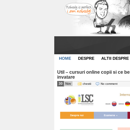
HOME
DESPRE
ALTII DESPRE
Util – cursuri online copii si ce 
invatare
30
Nov
chestii
No comment