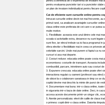
pentru a beneficia de o experienta de invatare mai 
pentru evaluarea punctelor tari si a punctelor slabe al
un plan de invatare individualizat pentru fiecare copil
Cat de eficiente sunt cursurile online pentru co
Intrucat cursurile online devin tot mai frecvente, au 
primul rand, sa analizam avantajele cursurilor online
clasa online este preferata de cei care s-ar putea sa 
multe motive.
1. Flexibilitate: aceasta este unul dintre cele mai mar
scoala si activitatile extra, deoarece nu sunt legate 
sunt fixe, iar elevul trebuie sa isi faca programul in j
ofera elevilor o flexibilitate mai in ceea ce priveste a
celorlalte sarcini. Unde mai punem si faptul ca nu se
cursuri si asa mai departe.
2. Costuri reduse: educatia online poate costa mai p
economisesc costurile de transport. Aceasta include 
combustibil, parcare, intretinere auto sau costuri de 
3. Expunere crescuta: educatia online poate oferi stud
interactiona regulat cu oameni (profesori sau elevi) din
de obicei la o colaborare sanatoasa in timp ce se duc
copilul devine mai deschis la minte din punct de veder
4. Documentare mai buna: intr-o clasa online, toate in
in siguranta intr-o baza de date online. Deci, in caz
accesa aceste documente printr-un singur clic, econ
5. Atentie personalizata: elevii din salile de clasa t
o primesc copiii dintr-o clasa online. Datorita timpului