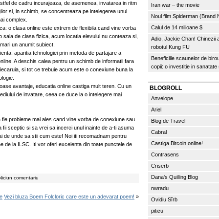
astfel de cadru incurajeaza, de asemenea, invatarea in ritm
Iran war – the movie
ilor si, in schimb, se concentreaza pe intelegerea unui
Noul film Spiderman (Brand
 mai complex.
Calul de 14 milioane $
ica: o clasa online este extrem de flexibila cand vine vorba
 o sala de clasa fizica, acum locatia elevului nu conteaza si,
Adio, Jackie Chan! Chinezii
rmari un anumit subiect.
robotul Kung FU
ienta: aparitia tehnologiei prin metoda de partajare a
Beneficiile scaunelor de biro
 online. A deschis calea pentru un schimb de informatii fara
copii: o investitie in sanatate
 fiecaruia, si tot ce trebuie acum este o conexiune buna la
ologie.
oase avantaje, educatia online castiga mult teren. Cu un
BLOGROLL
diului de invatare, ceea ce duce la o intelegere mai
Anvelope
Ariel
 sa fie probleme mai ales cand vine vorba de conexiune sau
Blog de Travel
i sceptic si sa vrei sa incerci unul inainte de a-ti asuma
Cabral
i de unde sa stii cum este! Noi iti recomadnam pentru
Castiga Bitcoin online!
ine de la ILSC. Iti vor oferi excelenta din toate punctele de
Contrasens
Criserb
Dana's Quilling Blog
Niciun comentariu
nwradu
te
Vezi bluza Boem Folcloric care este un adevarat poem!
»
Ovidiu Sîrb
piticu