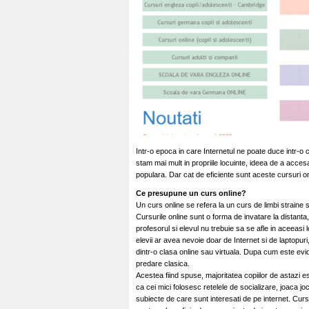
Intr-o epoca in care Internetul ne poate duce intr-o cl
stam mai mult in propriile locuinte, ideea de a acce
populara. Dar cat de eficiente sunt aceste cursuri on
Ce presupune un curs online?
Un curs online se refera la un curs de limbi straine 
Cursurile online sunt o forma de invatare la distant
profesorul si elevul nu trebuie sa se afle in aceeasi l
elevii ar avea nevoie doar de Internet si de laptopur
dintr-o clasa online sau virtuala. Dupa cum este evi
predare clasica.
Acestea fiind spuse, majoritatea copiilor de astazi est
ca cei mici folosesc retelele de socializare, joaca jo
subiecte de care sunt interesati de pe internet. Cursu