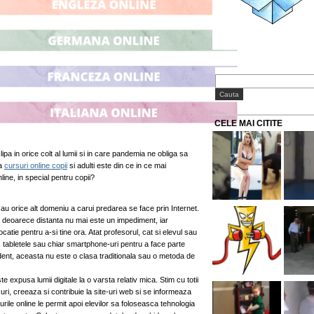
CELE MAI CITITE
ipa in orice colt al lumii si in care pandemia ne obliga sa
sa
cursuri online copii
si adulti este din ce in ce mai
line, in special pentru copii?
sau orice alt domeniu a carui predarea se face prin Internet.
a, deoarece distanta nu mai este un impediment, iar
ocatie pentru a-si tine ora. Atat profesorul, cat si elevul sau
i, tabletele sau chiar smartphone-uri pentru a face parte
dent, aceasta nu este o clasa traditionala sau o metoda de
e expusa lumii digitale la o varsta relativ mica. Stim cu totii
curi, creeaza si contribuie la site-uri web si se informeaza
rile online le permit apoi elevilor sa foloseasca tehnologia