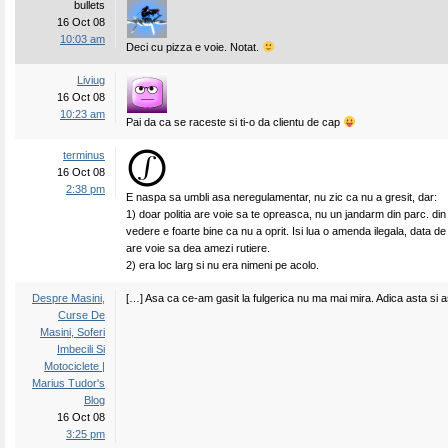
bullets
16 Oct 08
10:03 am
Deci cu pizza e voie. Notat.
Liviug
16 Oct 08
10:23 am
Pai da ca se raceste si ti-o da clientu de cap
terminus
16 Oct 08
2:38 pm
E naspa sa umbli asa neregulamentar, nu zic ca nu a gresit, dar:
1) doar politia are voie sa te opreasca, nu un jandarm din parc. din
vedere e foarte bine ca nu a oprit. Isi lua o amenda ilegala, data d
are voie sa dea amezi rutiere.
2) era loc larg si nu era nimeni pe acolo.
Despre Masini,
[…] Asa ca ce-am gasit la fulgerica nu ma mai mira. Adica asta si a
Curse De
Masini, Soferi
Imbecili Si
Motociclete |
Marius Tudor's
Blog
16 Oct 08
3:25 pm