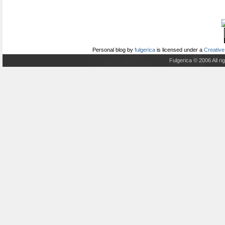
Personal blog
by
fulgerica
is licensed under a
Creative
Fulgerica © 2006 All r