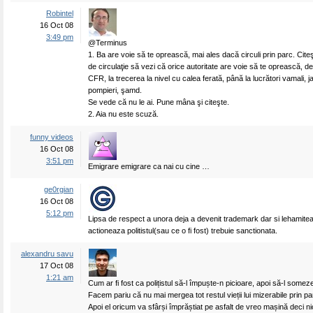
Robintel
16 Oct 08
3:49 pm
@Terminus
1. Ba are voie să te oprească, mai ales dacă circuli prin parc. Cit
de circulaţie să vezi că orice autoritate are voie să te oprească, de
CFR, la trecerea la nivel cu calea ferată, până la lucrători vamali, jan
pompieri, şamd.
Se vede că nu le ai. Pune mâna şi citeşte.
2. Aia nu este scuză.
funny videos
16 Oct 08
3:51 pm
Emigrare emigrare ca nai cu cine …
ge0rgian
16 Oct 08
5:12 pm
Lipsa de respect a unora deja a devenit trademark dar si lehamite
actioneaza politistul(sau ce o fi fost) trebuie sanctionata.
alexandru savu
17 Oct 08
1:21 am
Cum ar fi fost ca polițistul să-l împuște-n picioare, apoi să-l some
Facem pariu că nu mai mergea tot restul vieții lui mizerabile prin pa
Apoi el oricum va sfârși împrăștiat pe asfalt de vreo mașină deci ni