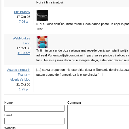
Noi să fim sănătoși.
Stiri Brasov
17 Oct 08
7:06 am
N-ai cu cine dom`ne..niste tarani. Daca dadea peste un copil in pa
Trist …
WebMonkey
Land
17 Oct 08
Trăim în ţara unde pizza ajunge mai repede decât pompierii, poliţia
11:33 am
adresă! Punem poliţişti comunitari în parc să se plimbe că altceva 
facă. Nu m-aş mira dacă nu îii mergea staţia, asta doar daca o avea
Asa se circula in
[…] sa va propun un mic exercitiu: daca in Romania de circula asa
Franta --
putem spune de francezi, ca la ei se circula […]
fulgerica’s blog
21 Oct 08
1:25 pm
Nume
Comment
Email
Website