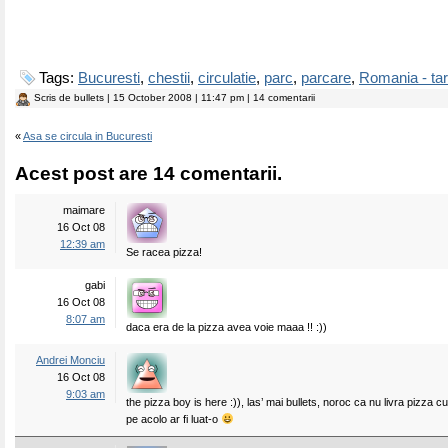
Tags:
Bucuresti
,
chestii
,
circulatie
,
parc
,
parcare
,
Romania - ta
Scris de
bullets
| 15 October 2008 | 11:47 pm | 14 comentarii
«
Asa se circula in Bucuresti
Acest post are 14 comentarii.
maimare
16 Oct 08
12:39 am
Se racea pizza!
gabi
16 Oct 08
8:07 am
daca era de la pizza avea voie maaa !! :))
Andrei Monciu
16 Oct 08
9:03 am
the pizza boy is here :)), las’ mai bullets, noroc ca nu livra pizza c
pe acolo ar fi luat-o