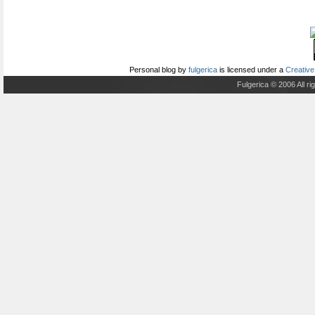
Personal blog
by
fulgerica
is licensed under a
Creative
Fulgerica © 2006 All r