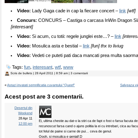
Video:
Lady Gaga cade in cap la fiecare concert –
link
[wtf]
Concurs:
CONCURS – Castiga o carcasa InWin Dragon Sl
[interesant]
Video:
Si acum, cu totii: regele junglei este…? –
link
[interes
Video:
Mosulica asta e bestial –
link
[fun] thx to liviug
Video:
Vedeti ce puteti pati daca mancati prea multa saorm
Tags:
fun
,
interesant
,
wtf
,
www
Scris de
bullets
| 28 April 2011 | 8:59 am | 3 comentarii
«
Astazi invatati semnificatia cuvantului “Queef”
Salveaza viet
Acest post are 3 comentarii.
Desertul din
Weekend
28 Apr 11
Ei, ultima chestie au dat-o la stiri ca de fapt o fost o farsa facuta de 
12:00 pm
recunoscut farsa cand o ajuns politia la ei cu intrebari, cica au facut
tot felul de paine si carne de pui… ceva de genul.
Oooh, si mosulica e genial!:D