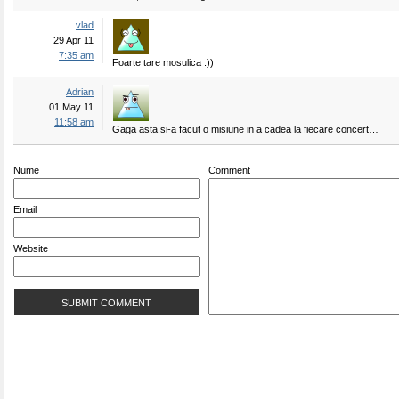
vlad
29 Apr 11
7:35 am
Foarte tare mosulica :))
Adrian
01 May 11
11:58 am
Gaga asta si-a facut o misiune in a cadea la fiecare concert…
Nume
Comment
Email
Website