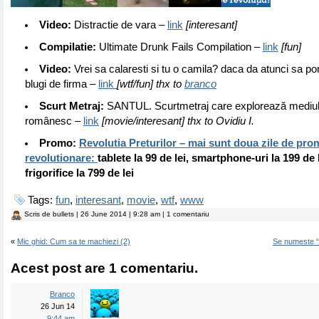
Video:
Distractie de vara –
link
[interesant]
Compilatie:
Ultimate Drunk Fails Compilation –
link
[fun]
Video:
Vrei sa calaresti si tu o camila? daca da atunci sa po
blugi de firma –
link
[wtf/fun] thx to
branco
Scurt Metraj:
SANTUL. Scurtmetraj care explorează mediul 
românesc –
link
[movie/interesant] thx to Ovidiu I.
Promo:
Revolutia Preturilor – mai sunt doua zile de prom
revolutionare:
tablete la 99 de lei, smartphone-uri la 199 de
frigorifice la 799 de lei
Tags:
fun
,
interesant
,
movie
,
wtf
,
www
Scris de
bullets
| 26 June 2014 | 9:28 am | 1 comentariu
«
Mic ghid: Cum sa te machiezi (2)
Se numeste “
Acest post are 1 comentariu.
Branco
26 Jun 14
9:44 am