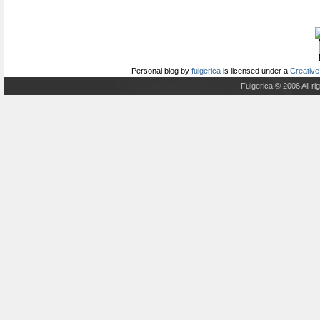
Personal blog
by
fulgerica
is licensed under a
Creative
Fulgerica © 2006 All r